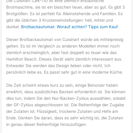
Die Cuisinart CBK-110 ist eine ziemlich erstaunliche
Brotmaschine, sie ist ein bisschen teuer, aber so gut. Es gibt 3
Brotgrößen. Es ist perfekt für Alleinstehende und Familien. Es
gibt die üblichen 3 Krusteneinstellungen: hell, mittel und
dunkel.
Brotbackautomat: Worauf achten? Tipps zum Kauf
.
Dieser Brotbackautomat von Cuisinart würde als mittelpreisig
gelten. Es ist im Vergleich zu anderen Modellen immer noch
ziemlich erschwinglich, aber fast doppelt so teuer wie das
Hamilton Beach. Dieses Gerät sieht ziemlich interessant aus.
Entweder Sie werden das Design lieben oder nicht. Ich
persönlich liebe es. Es passt sehr gut in eine moderne Küche.
Die Zeit scheint etwas kurz zu sein, einige Benutzer haben
erwähnt, dass zusätzliches Backen erforderlich ist. Sie können
dies tun, indem Sie den Nur-Backen-Zyklus auswählen, sobald
der GF-Zyklus abgeschlossen ist. Die Reihenfolge der Zugabe
der Zutaten ist: Flüssigkeit, trockene Zutaten und Hefe am
Ende. Denken Sie daran, dass es sehr wichtig ist, die Zutaten
in genau dieser Reihenfolge hinzuzufügen.