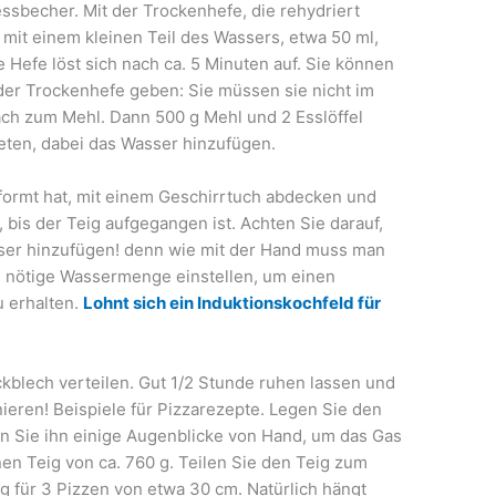
sbecher. Mit der Trockenhefe, die rehydriert
mit einem kleinen Teil des Wassers, etwa 50 ml,
 Hefe löst sich nach ca. 5 Minuten auf. Sie können
 der Trockenhefe geben: Sie müssen sie nicht im
ch zum Mehl. Dann 500 g Mehl und 2 Esslöffel
neten, dabei das Wasser hinzufügen.
eformt hat, mit einem Geschirrtuch abdecken und
 bis der Teig aufgegangen ist. Achten Sie darauf,
sser hinzufügen! denn wie mit der Hand muss man
 nötige Wassermenge einstellen, um einen
u erhalten.
Lohnt sich ein Induktionskochfeld für
kblech verteilen. Gut 1/2 Stunde ruhen lassen und
eren! Beispiele für Pizzarezepte. Legen Sie den
en Sie ihn einige Augenblicke von Hand, um das Gas
en Teig von ca. 760 g. Teilen Sie den Teig zum
g für 3 Pizzen von etwa 30 cm. Natürlich hängt