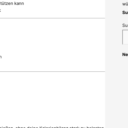
stützen kann
wü
k
Su
Su
Ne
n