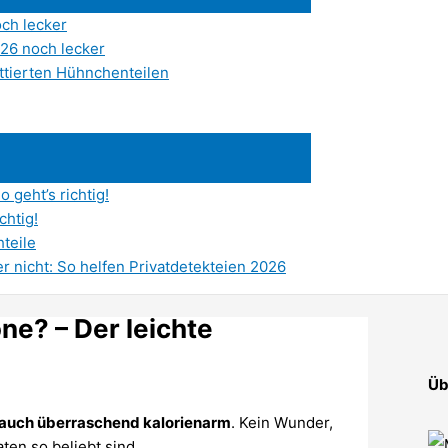
ch lecker
26 noch lecker
ttierten Hühnchenteilen
 geht’s richtig!
chtig!
hteile
r nicht: So helfen Privatdetekteien 2026
ne? – Der leichte
Üb
 auch überraschend kalorienarm
. Kein Wunder,
ten so beliebt sind.