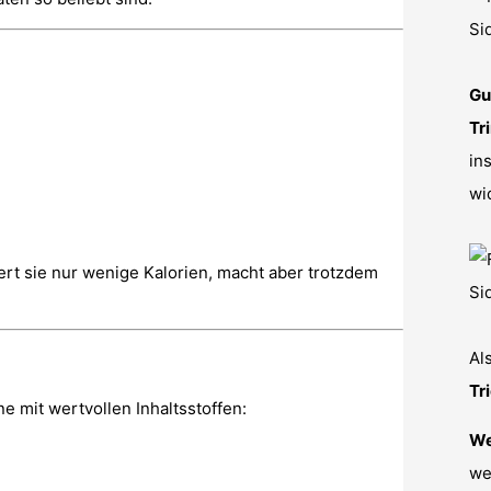
Gu
Tr
in
wi
fert sie nur wenige Kalorien, macht aber trotzdem
Al
Tr
 mit wertvollen Inhaltsstoffen:
We
we