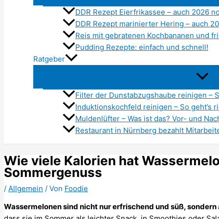
DDR Rezept Eierfrikassee – auch 2026 no
DDR Rezept marinierter Hering – auch 20
Reis mit gebratenen Kochbananen und fri
Pudding Rezepte: einfach und schnell!
Ratgeber
Filter der Dunstabzugshaube reinigen – So
Induktionskochfeld reinigen – So geht’s ri
Muldenlüfter – Was ist das? Vor- und Nac
Restaurant in Nürnberg bezahlt Mitarbeite
Wie viele Kalorien hat Wassermelo
Sommergenuss
/
Allgemein
/ Von
Foodie
Wassermelonen sind nicht nur erfrischend und süß, sondern
dass sie im Sommer als leichter Snack, in Smoothies oder Sala