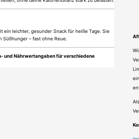
eßen, ohne deine Kalorienbilanz stark zu belasten.
t ein leichter, gesunder Snack für heiße Tage. Sie
Af
den Süßhunger – fast ohne Reue.
Wi
en- und Nährwertangaben für verschiedene
Ve
Li
ei
en
Al
Ve
Ko
Im