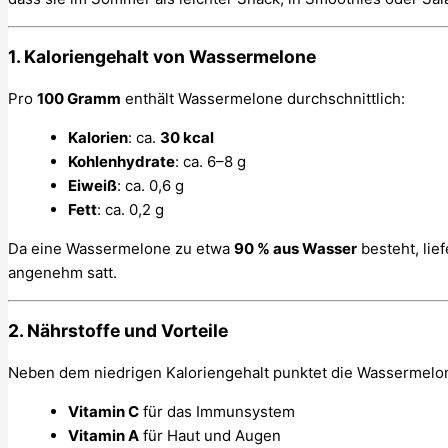
1.
Kaloriengehalt von Wassermelone
Pro
100 Gramm
enthält Wassermelone durchschnittlich:
Kalorien
: ca.
30 kcal
Kohlenhydrate
: ca. 6–8 g
Eiweiß
: ca. 0,6 g
Fett
: ca. 0,2 g
Da eine Wassermelone zu etwa
90 % aus Wasser
besteht, lie
angenehm satt.
2.
Nährstoffe und Vorteile
Neben dem niedrigen Kaloriengehalt punktet die Wassermelone
Vitamin C
für das Immunsystem
Vitamin A
für Haut und Augen