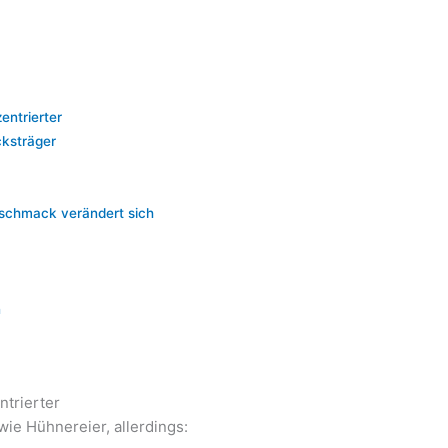
entrierter
cksträger
eschmack verändert sich
n
ntrierter
ie Hühnereier, allerdings: