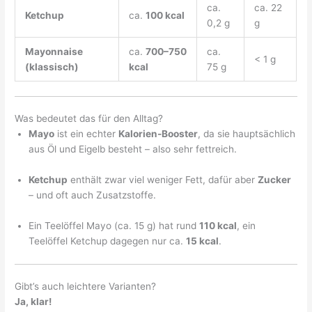
ca.
ca. 22
Ketchup
ca.
100 kcal
0,2 g
g
Mayonnaise
ca.
700–750
ca.
< 1 g
(klassisch)
kcal
75 g
Was bedeutet das für den Alltag?
Mayo
ist ein echter
Kalorien-Booster
, da sie hauptsächlich
aus Öl und Eigelb besteht – also sehr fettreich.
Ketchup
enthält zwar viel weniger Fett, dafür aber
Zucker
– und oft auch Zusatzstoffe.
Ein Teelöffel Mayo (ca. 15 g) hat rund
110 kcal
, ein
Teelöffel Ketchup dagegen nur ca.
15 kcal
.
Gibt’s auch leichtere Varianten?
Ja, klar!